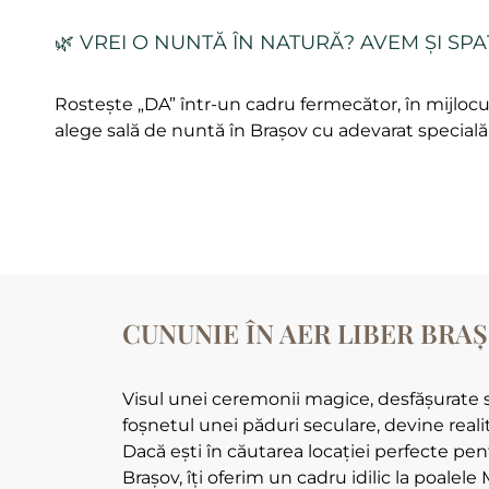
🌿 VREI O NUNTĂ ÎN NATURĂ? AVEM ȘI SPA
Rostește „DA” într-un cadru fermecător, în mijlocul
alege sală de nuntă în Brașov cu adevarat specială
CUNUNIE ÎN AER LIBER BRAȘ
Visul unei ceremonii magice, desfășurate s
foșnetul unei păduri seculare, devine reali
Dacă ești în căutarea locației perfecte pen
Brașov, îți oferim un cadru idilic la poalel