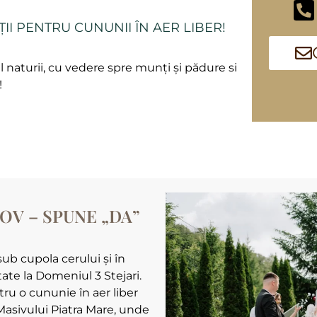
ȚII PENTRU CUNUNII ÎN AER LIBER!
 naturii, cu vedere spre munți și pădure si
!
OV – SPUNE „DA”
ub cupola cerului și în
tate la Domeniul 3 Stejari.
tru o cununie în aer liber
e Masivului Piatra Mare, unde