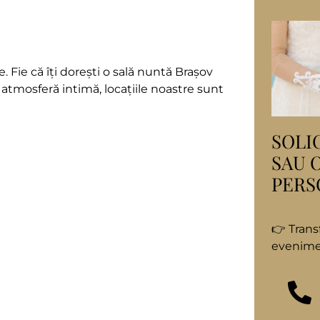
. Fie că îți dorești o sală nuntă Brașov
atmosferă intimă, locațiile noastre sunt
SOLI
SAU 
PERS
👉 Trans
evenimen