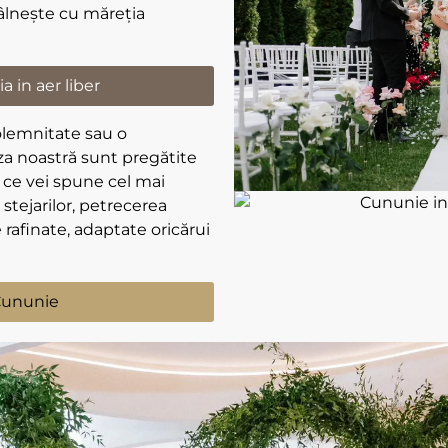
tâlnește cu măreția
a in aer liber
 solemnitate sau o
za noastră sunt pregătite
ce vei spune cel mai
 stejarilor, petrecerea
 rafinate, adaptate oricărui
Cununie