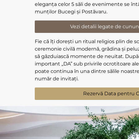
eleganța celor 5 săli de evenimente se în
munților Bucegi și Postăvaru.
Vezi detalii legate de cununi
Fie că îți dorești un ritual religios plin de
ceremonie civilă modernă, grădina și pelu
să găzduiască momente de neuitat. După 
important „DA” sub privirile ocrotitoare ale
poate continua în una dintre sălile noastre
număr de invitați.
Rezervă Data pentru 