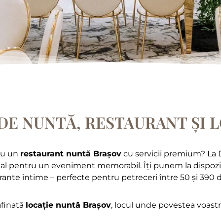
DE NUNTĂ, RESTAURANT ȘI LO
au un
restaurant nuntă Brașov
cu servicii premium? La D
al pentru un eveniment memorabil. Îți punem la dispoziție
ante intime – perfecte pentru petreceri între 50 și 390 de
afinată
locație nuntă Brașov
, locul unde povestea voastr