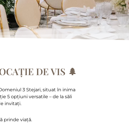
CAȚIE DE VIS 🌲
omeniul 3 Stejari, situat în inima
 5 opțiuni versatile – de la săli
 invitați.
ă prinde viață.