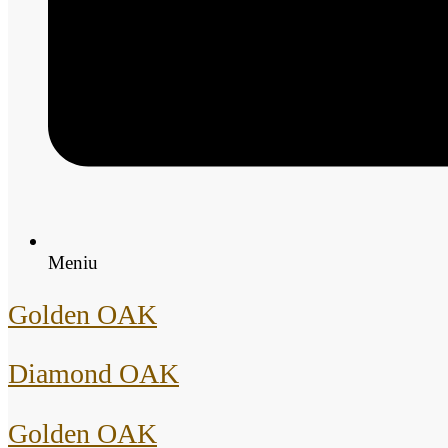
Meniu
Golden OAK
Diamond OAK
Golden OAK