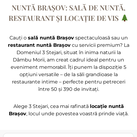
NUNTĂ BRAȘOV: SALĂ DE NUNTĂ,
RESTAURANT ȘI LOCAȚIE DE VIS
Cauți o
sală nuntă Brașov
spectaculoasă sau un
restaurant nuntă Brașov
cu servicii premium? La
Domeniul 3 Stejari, situat în inima naturii la
Dâmbu Morii, am creat cadrul ideal pentru un
eveniment memorabil. Îți punem la dispoziție 5
opțiuni versatile – de la săli grandioase la
restaurante intime – perfecte pentru petreceri
între 50 și 390 de invitați.
Alege 3 Stejari, cea mai rafinată
locație nuntă
Brașov
, locul unde povestea voastră prinde viață.