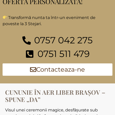
OFERTĂ PERSONALIZATĂ!
Transformă nunta ta într-un eveniment de
poveste la 3 Stejari.
0757 042 275
0751 511 479
Contacteaza-ne
CUNUNIE ÎN AER LIBER BRAȘOV –
SPUNE „DA”
Visul unei ceremonii magice, desfășurate sub