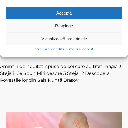
Acceptă
Respinge
PĂRERILE MIRILOR – DE CE AU
Vizualizează preferințele
ALES 3 STEJARI CA LOCAȚIE
Termeni si conditii
Termeni si conditii
NUNTĂ BRAȘOV?
Amintiri de neuitat, spuse de cei care au trăit magia 3
Stejari. Ce Spun Miri despre 3 Stejari? Descoperă
Povestile lor din Sală Nuntă Brașov