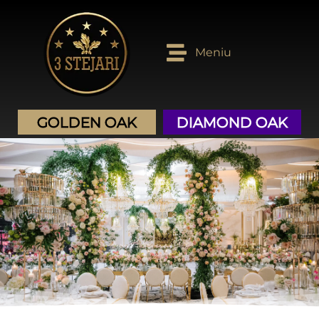
Golden OAK
Diamond OAK
Meniu
GOLDEN OAK
DIAMOND OAK