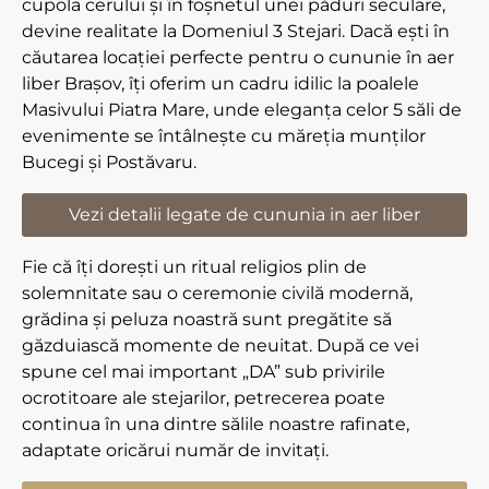
cupola cerului și în foșnetul unei păduri seculare,
devine realitate la Domeniul 3 Stejari. Dacă ești în
căutarea locației perfecte pentru o cununie în aer
liber Brașov, îți oferim un cadru idilic la poalele
Masivului Piatra Mare, unde eleganța celor 5 săli de
evenimente se întâlnește cu măreția munților
Bucegi și Postăvaru.
Vezi detalii legate de cununia in aer liber
Fie că îți dorești un ritual religios plin de
solemnitate sau o ceremonie civilă modernă,
grădina și peluza noastră sunt pregătite să
găzduiască momente de neuitat. După ce vei
spune cel mai important „DA” sub privirile
ocrotitoare ale stejarilor, petrecerea poate
continua în una dintre sălile noastre rafinate,
adaptate oricărui număr de invitați.