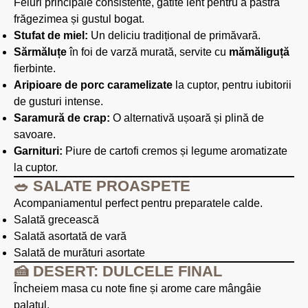
Feluri principale consistente, gătite lent pentru a păstra
frăgezimea și gustul bogat.
Stufat de miel:
Un deliciu tradițional de primăvară.
Sărmăluțe
în foi de varză murată, servite cu
mămăliguță
fierbinte.
Aripioare de porc caramelizate
la cuptor, pentru iubitorii
de gusturi intense.
Saramură de crap:
O alternativă ușoară și plină de
savoare.
Garnituri:
Piure de cartofi cremos și legume aromatizate
la cuptor.
🥗 SALATE PROASPETE
Acompaniamentul perfect pentru preparatele calde.
Salată grecească
Salată asortată de vară
Salată de murături asortate
🍰 DESERT: DULCELE FINAL
Încheiem masa cu note fine și arome care mângâie
palatul.