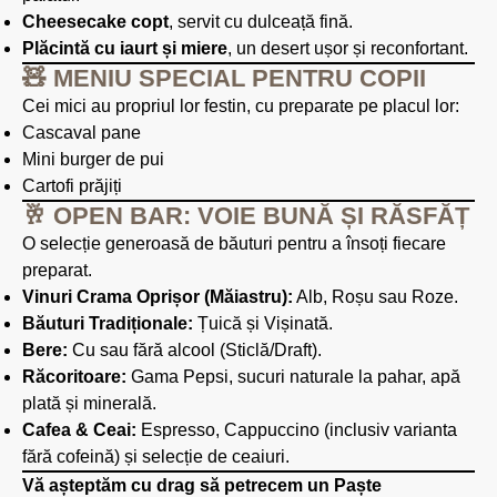
Cheesecake copt
, servit cu dulceață fină.
Plăcintă cu iaurt și miere
, un desert ușor și reconfortant.
🧸 MENIU SPECIAL PENTRU COPII
Cei mici au propriul lor festin, cu preparate pe placul lor:
Cascaval pane
Mini burger de pui
Cartofi prăjiți
🥂 OPEN BAR: VOIE BUNĂ ȘI RĂSFĂȚ
O selecție generoasă de băuturi pentru a însoți fiecare
preparat.
Vinuri Crama Oprișor (Măiastru):
Alb, Roșu sau Roze.
Băuturi Tradiționale:
Țuică și Vișinată.
Bere:
Cu sau fără alcool (Sticlă/Draft).
Răcoritoare:
Gama Pepsi, sucuri naturale la pahar, apă
plată și minerală.
Cafea & Ceai:
Espresso, Cappuccino (inclusiv varianta
fără cofeină) și selecție de ceaiuri.
Vă așteptăm cu drag să petrecem un Paște