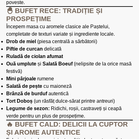
poveste.
🐣 BUFET RECE: TRADIȚIE ȘI
PROSPEȚIME
Începem masa cu aromele clasice ale Paștelui,
completate de texturi variate și ingrediente locale.
Drob de miel
(piesa centrală a sărbătorii)
Piftie de curcan
delicată
Ruladă de ciolan afumat
Ouă umplute
și
Salată Boeuf
(nelipsite de la orice masă
festivă)
Mini pârjoale
rumene
Salată de pește
cu maioneză
Brânză de burduf
autentică
Tort Doboș
(un răsfăț dulce-sărat printre antreuri)
Legume de sezon:
Ridichi, roșii, castraveți și ceapă
verde pentru un plus de prospețime.
🔥 BUFET CALD: DELICII LA CUPTOR
ȘI AROME AUTENTICE