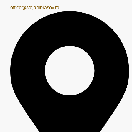
office@stejariibrasov.ro