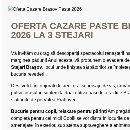
OFERTA CAZARE PASTE 
2026 LA 3 STEJARI
Vă invităm cu drag să descoperiți spectacolul renașterii nat
marginea pădurii! Anul acesta, vă propunem o evadare de
Stejari Brașov
, locul unde liniștea sărbătorilor se împlete
bucuria revederii.
Deși veți fi înconjurați de aer curat și peisaje de vis, rămân
pulsul orașului: suntem la doar câțiva pași de atracțiile Br
stațiunile de pe Valea Prahovei.
Bucurie pentru copii, relaxare pentru părinți
Am pregăti
completă pentru cei mici! Copiii se vor distra în locurile d
amenajate în exterior, sub atenta supraveghere a animatori