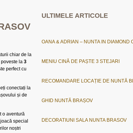
ULTIMELE ARTICOLE
BRASOV
OANA & ADRIAN – NUNTA IN DIAMOND O
urii chiar de la
MENIU CINĂ DE PAȘTE 3 STEJARI
 poveste la
3
ște perfect cu
RECOMANDARE LOCAȚIE DE NUNTĂ 
eți conectați la
așovului și de
GHID NUNTĂ BRAȘOV
t o aventură
DECORATIUNI SALA NUNTA BRASOV
e joacă special
lor noștri