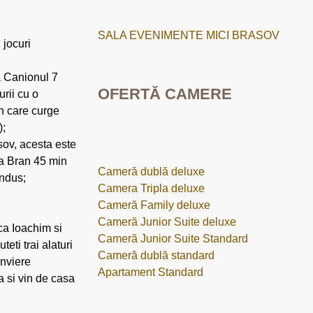
SALA EVENIMENTE MICI BRASOV
 jocuri
 Canionul 7
OFERTĂ CAMERE
urii cu o
n care curge
);
sov, acesta este
la Bran 45 min
Cameră dublă deluxe
ondus;
Camera Tripla deluxe
Cameră Family deluxe
Cameră Junior Suite deluxe
ica Ioachim si
Cameră Junior Suite Standard
eti trai alaturi
Cameră dublă standard
Inviere
Apartament Standard
a si vin de casa