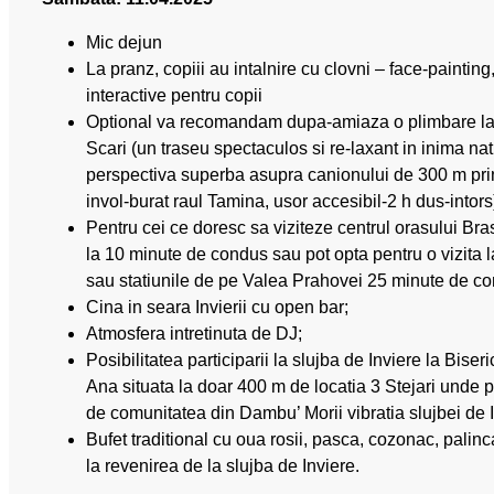
Mic dejun
La pranz, copiii au intalnire cu clovni – face-painting,
interactive pentru copii
Optional va recomandam dupa-amiaza o plimbare la
Scari (un traseu spectaculos si re-laxant in inima nat
perspectiva superba asupra canionului de 300 m pri
invol-burat raul Tamina, usor accesibil-2 h dus-intors
Pentru cei ce doresc sa viziteze centrul orasului Bra
la 10 minute de condus sau pot opta pentru o vizita 
sau statiunile de pe Valea Prahovei 25 minute de c
Cina in seara Invierii cu open bar;
Atmosfera intretinuta de DJ;
Posibilitatea participarii la slujba de Inviere la Biser
Ana situata la doar 400 m de locatia 3 Stejari unde put
de comunitatea din Dambu’ Morii vibratia slujbei de 
Bufet traditional cu oua rosii, pasca, cozonac, palinc
la revenirea de la slujba de Inviere.